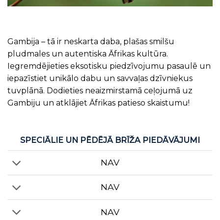
Gambija – tā ir neskarta daba, plašas smilšu
pludmales un autentiska Āfrikas kultūra.
Iegremdējieties eksotisku piedzīvojumu pasaulē un
iepazīstiet unikālo dabu un savvaļas dzīvniekus
tuvplānā. Dodieties neaizmirstamā ceļojumā uz
Gambiju un atklājiet Āfrikas patieso skaistumu!
SPECIĀLIE UN PĒDĒJĀ BRĪŽA PIEDĀVĀJUMI
NAV
NAV
NAV