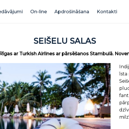
iedāvājumi
On-line
Apdrošināšana
Kontakti
SEIŠELU SALAS
Rīgas ar Turkish Airlines ar pārsēšanos Stambulā. Nove
Indi
īsta
Seiš
plud
fant
pārp
dzī
mil