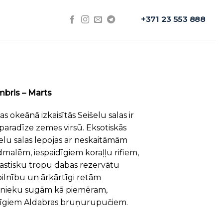
+371 23 553 888
mbris – Marts
jas okeānā izkaisītās Seišelu salas ir
 paradīze zemes virsū. Eksotiskās
elu salas lepojas ar neskaitāmām
malēm, iespaidīgiem koraļļu rifiem,
astisku tropu dabas rezervātu
ilnību un ārkārtīgi retām
vnieku sugām kā piemēram,
zīgiem Aldabras bruņurupučiem.